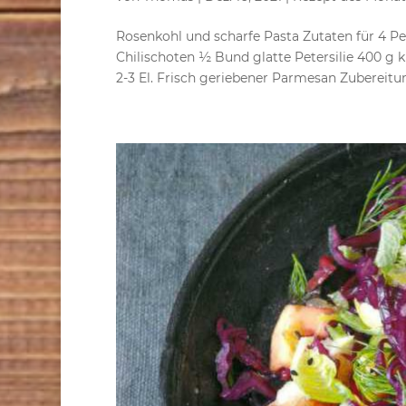
Rosenkohl und scharfe Pasta Zutaten für 4 P
Chilischoten ½ Bund glatte Petersilie 400 g ku
2-3 El. Frisch geriebener Parmesan Zubereitung: