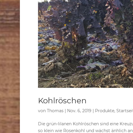
Kohlröschen
von
Thomas
|
Nov. 6, 2019
|
Produkte
,
Startsei
Die grün-lilanen Kohlröschen sind eine Kre
so klein wie Rosenkohl und wächst änhlich a