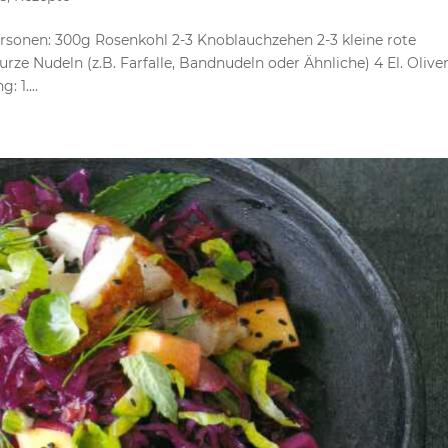
ersonen: 300g Rosenkohl 2-3 Knoblauchzehen 2-3 kleine rote
rze Nudeln (z.B. Farfalle, Bandnudeln oder Ähnliche) 4 El. Olive
 1....