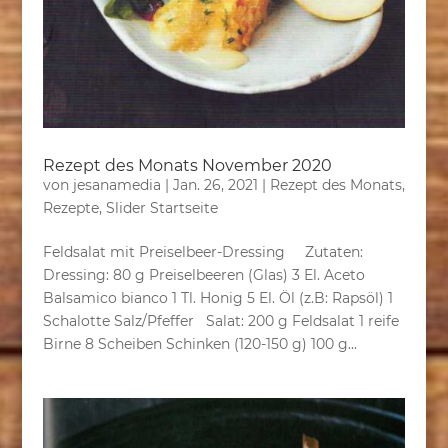
Rezept des Monats November 2020
von
jesanamedia
|
Jan. 26, 2021
|
Rezept des Monats
,
Rezepte
,
Slider Startseite
Feldsalat mit Preiselbeer-Dressing Zutaten:
Dressing: 80 g Preiselbeeren (Glas) 3 El. Aceto
Balsamico bianco 1 Tl. Honig 5 El. Öl (z.B: Rapsöl) 1
Schalotte Salz/Pfeffer Salat: 200 g Feldsalat 1 reife
Birne 8 Scheiben Schinken (120-150 g) 100 g...