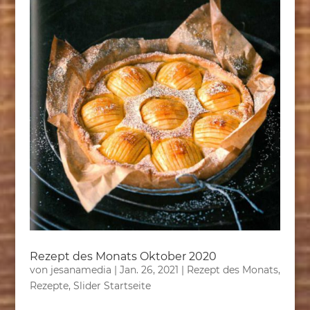
Rezept des Monats Oktober 2020
von
jesanamedia
|
Jan. 26, 2021
|
Rezept des Monats
,
Rezepte
,
Slider Startseite