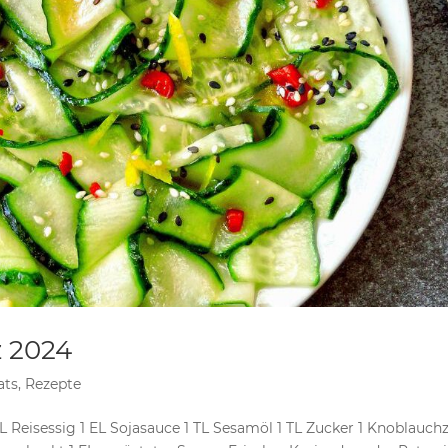
 2024
ats
,
Rezepte
L Reisessig 1 EL Sojasauce 1 TL Sesamöl 1 TL Zucker 1 Knoblauch