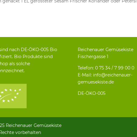
in gehackt 1 EL gerösteter Sesam Frischer Koriander oder Petersi
sind nach DE-ÖKO-005 Bio
Reichenauer Gemüsekiste
fiziert. Bio Produkte sind
Fischergasse 1
hop als solche
Telefon: 0 75 34 / 7 99 00 0
nnzeichnet.
E-Mail: info@reichenauer-
gemuesekiste.de
DE-ÖKO-005
25 Reichenauer Gemüsekiste
 Rechte vorbehalten