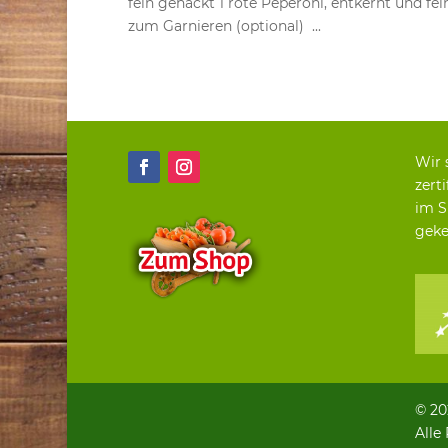
fein gehackt 1 rote Peperoni, entkernt und fe
zum Garnieren (optional) ...
Wir 
zerti
im S
geke
© 20
Alle