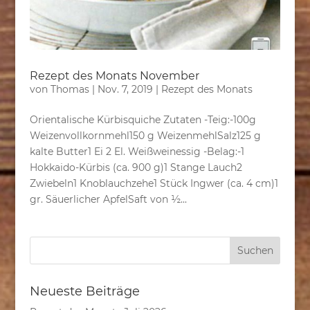
Rezept des Monats November
von
Thomas
|
Nov. 7, 2019
|
Rezept des Monats
Orientalische Kürbisquiche Zutaten -Teig:-100g
Weizenvollkornmehl150 g WeizenmehlSalz125 g
kalte Butter1 Ei 2 El. Weißweinessig -Belag:-1
Hokkaido-Kürbis (ca. 900 g)1 Stange Lauch2
Zwiebeln1 Knoblauchzehe1 Stück Ingwer (ca. 4 cm)1
gr. Säuerlicher ApfelSaft von ½...
Neueste Beiträge