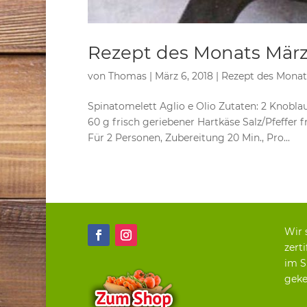
Rezept des Monats März
von
Thomas
|
März 6, 2018
|
Rezept des Monat
Spinatomelett Aglio e Olio Zutaten: 2 Knoblau
60 g frisch geriebener Hartkäse Salz/Pfeffer f
Für 2 Personen, Zubereitung 20 Min., Pro...
Wir 
zerti
im S
geke