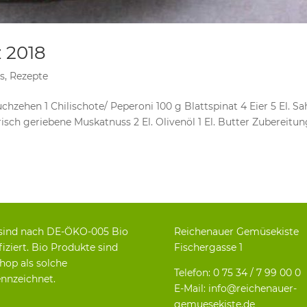
 2018
s
,
Rezepte
chzehen 1 Chilischote/ Peperoni 100 g Blattspinat 4 Eier 5 El. S
risch geriebene Muskatnuss 2 El. Olivenöl 1 El. Butter Zubereitun
sind nach DE-ÖKO-005 Bio
Reichenauer Gemüsekiste
fiziert. Bio Produkte sind
Fischergasse 1
hop als solche
Telefon: 0 75 34 / 7 99 00 0
nnzeichnet.
E-Mail: info@reichenauer-
gemuesekiste.de