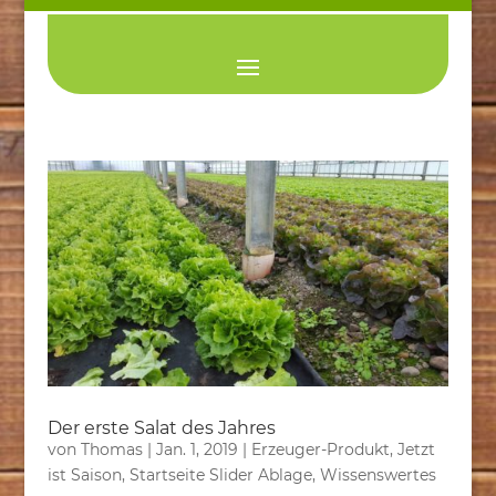
Der erste Salat des Jahres
von
Thomas
|
Jan. 1, 2019
|
Erzeuger-Produkt
,
Jetzt
ist Saison
,
Startseite Slider Ablage
,
Wissenswertes