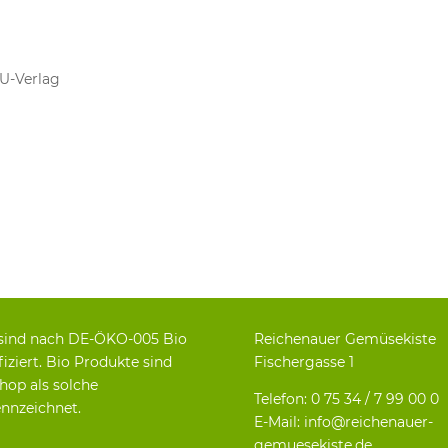
U-Verlag
sind nach DE-ÖKO-005 Bio
Reichenauer Gemüsekiste
fiziert. Bio Produkte sind
Fischergasse 1
hop als solche
Telefon: 0 75 34 / 7 99 00 0
nnzeichnet.
E-Mail: info@reichenauer-
gemuesekiste.de