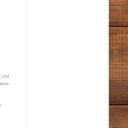
r und
akter
n
g