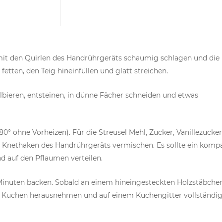
it den Quirlen des Handrührgeräts schaumig schlagen und die
etten, den Teig hineinfüllen und glatt streichen.
bieren, entsteinen, in dünne Fächer schneiden und etwas
0° ohne Vorheizen). Für die Streusel Mehl, Zucker, Vanillezucke
n Knethaken des Handrührgeräts vermischen. Es sollte ein komp
nd auf den Pflaumen verteilen.
Minuten backen. Sobald an einem hineingesteckten Holzstäbche
 Den Kuchen herausnehmen und auf einem Kuchengitter vollständi