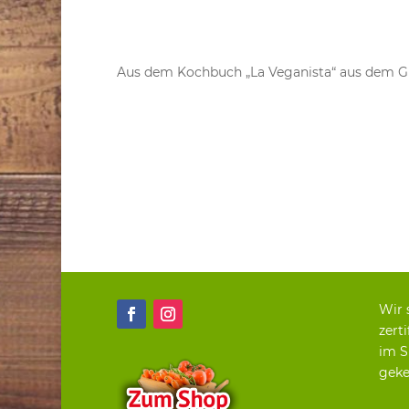
Aus dem Kochbuch „La Veganista“ aus dem G
Wir 
zerti
im S
geke