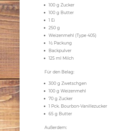
100 g Zucker
100 g Butter
1 Ei
250 g
Weizenmehl (Type 405)
½ Packung
Backpulver
125 ml Milch
Für den Belag:
300 g Zwetschgen
100 g Weizenmehl
70 g Zucker
1 Pck. Bourbon-Vanillezucker
65 g Butter
Außerdem: