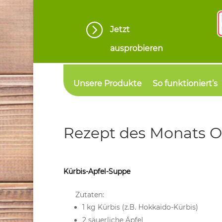
=
Jetzt
ausprobieren
Unsere Produkte
So funktioniert’s
Rezept des Monats O
Kürbis-Apfel-Suppe
Zutaten:
1 kg Kürbis (z.B. Hokkaido-Kürbis)
2 säuerliche Äpfel