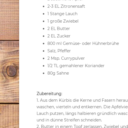
2-3 EL Zitronensaft
1 Stange Lauch
1 große Zwiebel
2 EL Butter
2 EL Zucker
800 ml Gemüse- oder Hühnerbrühe
Salz, Pfeffer
2 Msp. Currypulver
1/2 TL gemahlener Koriander
80g Sahne
Zubereitung
:
1. Aus dem Kürbis die Kerne und Fasern heraus
waschen, vierteln und entkernen. Die Apfelvie
Lauch putzen, längs halbieren gründlich wasc
und in dünne Streifen schneiden.
2. Butter in einem Topf zerlassen, Zwiebel un