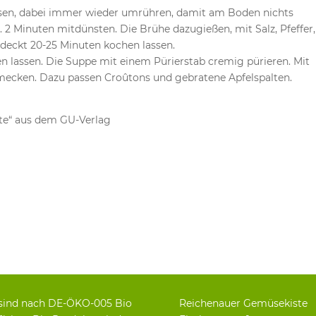
assen, dabei immer wieder umrühren, damit am Boden nichts
 2 Minuten mitdünsten. Die Brühe dazugießen, mit Salz, Pfeffer,
edeckt 20-25 Minuten kochen lassen.
n lassen. Die Suppe mit einem Pürierstab cremig pürieren. Mit
hmecken. Dazu passen Croûtons und gebratene Apfelspalten.
te“ aus dem GU-Verlag
sind nach DE-ÖKO-005 Bio
Reichenauer Gemüsekiste