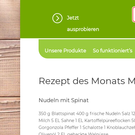
=
Jetzt
ausprobieren
Unsere Produkte
So funktioniert’s
Rezept des Monats M
Nudeln mit Spinat
350 g Blattspinat 400 g frische Nudeln Salz 1
Milch 5 EL Sahne 1 EL Kartoffelpüreeflocken 5
Gorgonzola Pfeffer 1 Schalotte 1 Knoblauchzeh
Olivenöl 2 EL gehackte Walnüsse