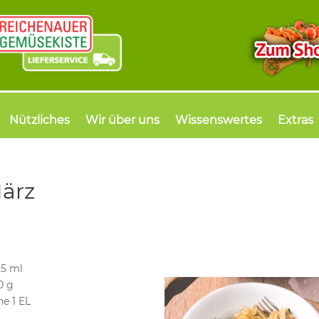
Nützliches
Wir über uns
Wissenswertes
Extras
ärz
25 ml
0 g
e 1 EL