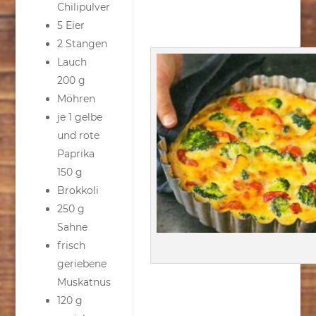
Chilipulver
5 Eier
2 Stangen
Lauch
200 g
Möhren
je 1 gelbe
und rote
Paprika
150 g
Brokkoli
250 g
Sahne
frisch
geriebene
Muskatnus
120 g