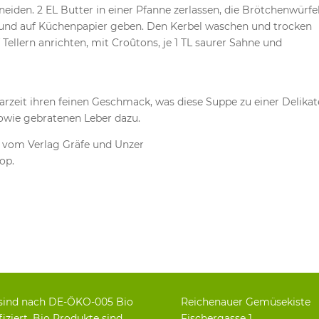
eiden. 2 EL Butter in einer Pfanne zerlassen, die Brötchenwürfe
und auf Küchenpapier geben. Den Kerbel waschen und trocken
 Tellern anrichten, mit Croûtons, je 1 TL saurer Sahne und
arzeit ihren feinen Geschmack, was diese Suppe zu einer Delikat
owie gebratenen Leber dazu.
 vom Verlag Gräfe und Unzer
op.
sind nach DE-ÖKO-005 Bio
Reichenauer Gemüsekiste
fiziert. Bio Produkte sind
Fischergasse 1