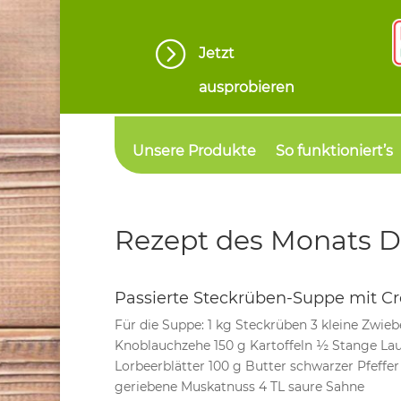
=
Jetzt
ausprobieren
Unsere Produkte
So funktioniert’s
Rezept des Monats 
Passierte Steckrüben-Suppe mit C
Für die Suppe: 1 kg Steckrüben 3 kleine Zwie
Knoblauchzehe 150 g Kartoffeln ½ Stange Lau
Lorbeerblätter 100 g Butter schwarzer Pfeffer 
geriebene Muskatnuss 4 TL saure Sahne