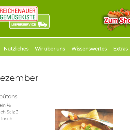
Nützliches
Wir über uns
Wissenswertes
Extras
Dezember
roûtons
beln ½
ch Salz 3
frisch