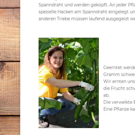
Spanndraht und werden geköpft. An jeder Pfl
spezielle Hacken am Spanndraht eingelegt un
anderen Triebe müssen laufend ausgegeizt w
Geerntet werde
Gramm schwer 
Wir ernten uns
die Frucht sch
ab.
Die verwelkte 
Eine Pflanze k