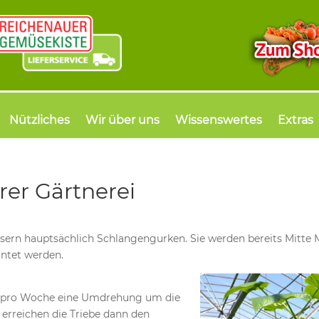
Nützliches
Wir über uns
Wissenswertes
Extras
rer Gärtnerei
rn hauptsächlich Schlangengurken. Sie werden bereits Mitte 
rntet werden.
al pro Woche eine Umdrehung um die
 erreichen die Triebe dann den