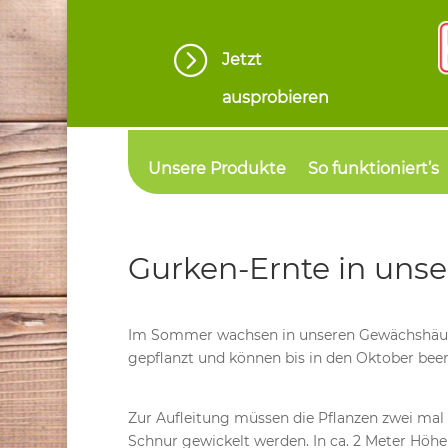
=
Jetzt
ausprobieren
Unsere Produkte
So funktioniert’s
Gurken-Ernte in unse
Im Sommer wachsen in unseren Gewächshäuse
gepflanzt und können bis in den Oktober bee
Zur Aufleitung müssen die Pflanzen zwei m
Schnur gewickelt werden. In ca. 2 Meter Höhe