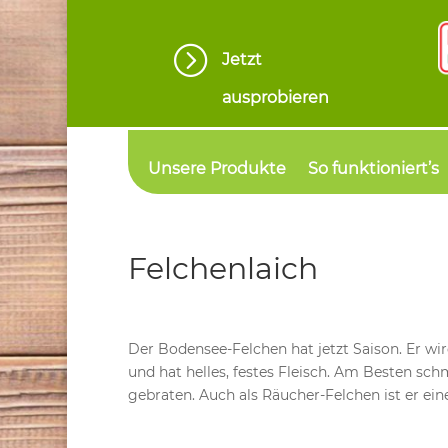
=
Jetzt
ausprobieren
Unsere Produkte
So funktioniert’s
Felchenlaich
Der Bodensee-Felchen hat jetzt Saison. Er wi
und hat helles, festes Fleisch. Am Besten sc
gebraten. Auch als Räucher-Felchen ist er ein