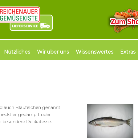
Nützliches
Wir über uns
Wissenswertes
Extras
rd auch Blaufelchen genannt
hmeckt er gedämpft oder
e besondere Delikatesse.