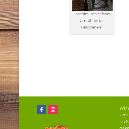
Joachim Böhler beim
Umrühren der
Felscheneier.
Wir 
zerti
im S
geke