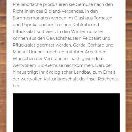
Freilandfläche produzieren sie Gemüse nach den
Richtlinien des Bioland-Verbandes. In den
Sommermonaten werden im Glashaus Tomaten
und Paprika und im Freiland Kohlrabi und
Pflücksalat kultiviert. In den Wintermonaten
können aus den Gewächshäusern Feldsalat und
Pflücksalat geerntet werden. Gerda, Gerhard und
Manuel Uricher möchten mit ihrer Arbeit den
Wünschen der Verbraucher nach gesundem,
wertvollem Bio-Gemüse nachkommen. Darüber
hinaus trägt ihr ökologischer Landbau zum Erhalt
der wertvollen Kulturlandschaft der Insel Reichenau
bei.